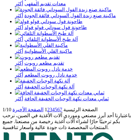
معدات تقديم المقهى
أكثر
ماكينة صنع زبدة الفول السوداني فائقة الجودة
أكثر
طاحونة فول سوداني فولو فولد
أكثر
آلة طبخ الأسطوانة التلقائي
أكثر
ماكينة القلي الأسطوانية
أكثر
تقديم مطعم روبوت
أكثر
خدمة نادل روبوت المطعم
أكثر
آلة نكهة الوجبات الخفيفة
أكثر
ثماني معدات نكهة الوجبات الخفيفة الحافة
أكثر
الصفحة الرئيسية
7
6
5
4
3
2
1
الصفحة الأخيرة
1/10
باعتبارنا أحد أبرز مصنعي وموردي آلات الأغذية في الصين، نرحب
بكم ترحيبًا حارًا لشراء آلات أغذية رخيصة من مصنعنا. جميع
المنتجات المخصصة ذات جودة عالية وأسعار تنافسية.